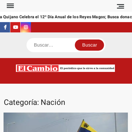
Saltar
al
Quijano Celebra el 12º Día Anual de los Reyes Magos; Busca donacio
contenido
Facebook
Youtube
Instagram
Buscar
C
El
NEW
periódi
que l
sirve a
Categoría:
Nación
comuni