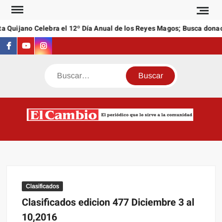
Saltar
al
a Quijano Celebra el 12º Día Anual de los Reyes Magos; Busca donac
contenido
Facebook
Youtube
Instagram
Buscar
C
El
NEW
periódi
que l
sirve a
comuni
Clasificados
Clasificados edicion 477 Diciembre 3 al
10,2016