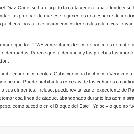
el Díaz-Canel se han jugado la carta venezolana a fondo y se h
odas las pruebas de que ese régimen es una especie de inodor
blicos, hasta la colusión con los terroristas islámicos, pasando
 senado que las FFAA venezolanas les cobraban a los narcotrafi
an derribadas. Parece que la denuncia y las pruebas las aportó 
ción.
 hundir económicamente a Cuba como ha hecho con Venezuela. E
eamericano. Puede prohibir las remesas de los cubanos o conti
 a sus dirigentes. Incluso, puede revitalizar el expediente de R
 retomar esa línea de ataque, abandonada durante las adminis
eso, como sucedió en el Bloque del Este”. Ya se vio que no fu