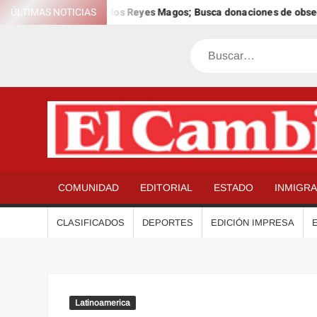
Saltar
el 12º Día Anual de los Reyes Magos; Busca donaciones de obsequio
ÚLTIMAS NOTICIAS
al
contenido
Buscar
COMUNIDAD
EDITORIAL
ESTADO
INMIGR
CLASIFICADOS
DEPORTES
EDICIÓN IMPRESA
Latinoamerica