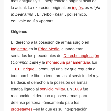
más antiguos y su interpretación original dista de
la actual. La expresión original, en
inglés
, es «
right
to bear arms
«. El verbo «
bear
«, polisémico,
equivale aquí a «portar».
Orígenes
El derecho a la posesión de armas surgió en
Inglaterra
en la
Edad Media
, cuando eran
sentados los precedentes del
Derecho anglosajón
(
Common Law
) y la
monarquía parlamentaria
. En
1181
Enrique II
promulgó una ley que requería a
todo hombre libre a tener armas al servicio del rey.
Es decir, el derecho a la posesión de armas
estaba ligado al
servicio militar
. En
1689
fue
reconocido el derecho a poseer armas para
defensa personal -únicamente para los
protestantes
–en la que es su interpretación