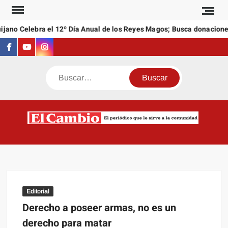
Saltar
al
no Celebra el 12º Día Anual de los Reyes Magos; Busca donaciones d
contenido
Facebook
Youtube
Instagram
Buscar
C
El
NEW
periódi
que l
sirve a
comuni
Editorial
Derecho a poseer armas, no es un
derecho para matar