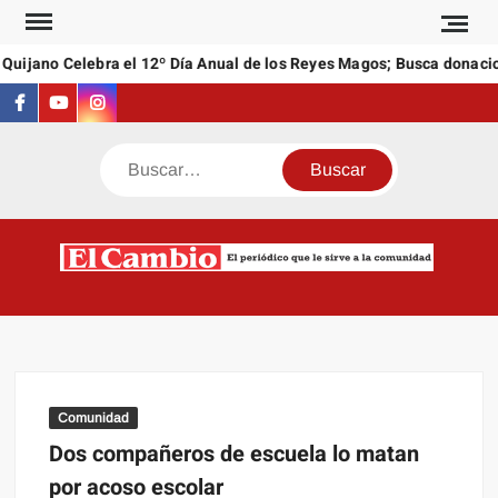
Saltar
al
uijano Celebra el 12º Día Anual de los Reyes Magos; Busca donacion
contenido
Facebook
Youtube
Instagram
Buscar
C
El
NEW
periódi
que l
sirve a
comuni
Comunidad
Dos compañeros de escuela lo matan
por acoso escolar