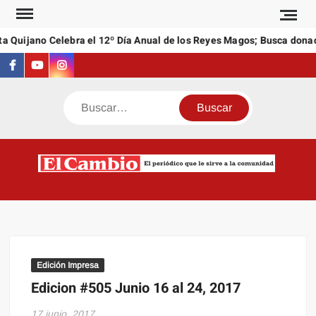
Saltar
al
a Quijano Celebra el 12º Día Anual de los Reyes Magos; Busca donac
contenido
Facebook
Youtube
Instagram
Buscar
C
El
NEW
periódi
que l
sirve a
comuni
Edición Impresa
Edicion #505 Junio 16 al 24, 2017
17 junio, 2017