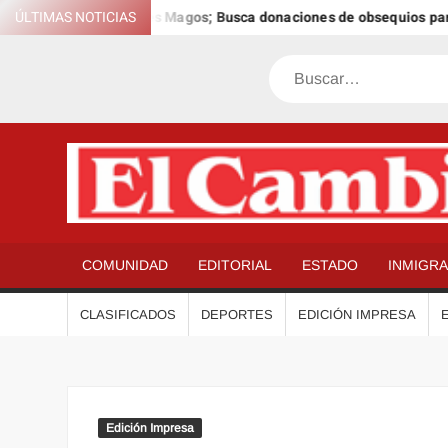
Saltar
Día Anual de los Reyes Magos; Busca donaciones de obsequios para n
ÚLTIMAS NOTICIAS
al
contenido
Buscar
COMUNIDAD
EDITORIAL
ESTADO
INMIGR
CLASIFICADOS
DEPORTES
EDICIÓN IMPRESA
Edición Impresa