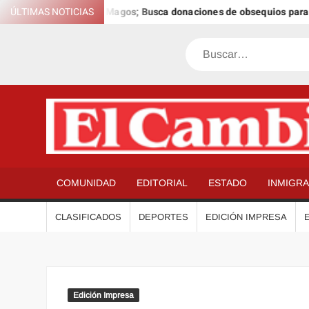
Saltar
a Anual de los Reyes Magos; Busca donaciones de obsequios para niñ
ÚLTIMAS NOTICIAS
al
contenido
Buscar
COMUNIDAD
EDITORIAL
ESTADO
INMIGR
CLASIFICADOS
DEPORTES
EDICIÓN IMPRESA
Edición Impresa