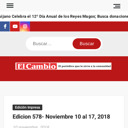
Saltar
al
jano Celebra el 12º Día Anual de los Reyes Magos; Busca donaciones
contenido
Facebook
Youtube
Instagram
Buscar
C
El
NEW
periódi
que l
sirve a
comuni
Edición Impresa
Edicion 578- Noviembre 10 al 17, 2018
10 noviembre, 2018