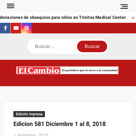
Saltar
al
donaciones de obsequios para niños en Trinitas Medical Center
contenido
Facebook
Youtube
Instagram
Buscar
C
El
NEW
periódi
que l
sirve a
comuni
Edición Impresa
Edicion 581 Diciembre 1 al 8, 2018
1 diciembre, 2018