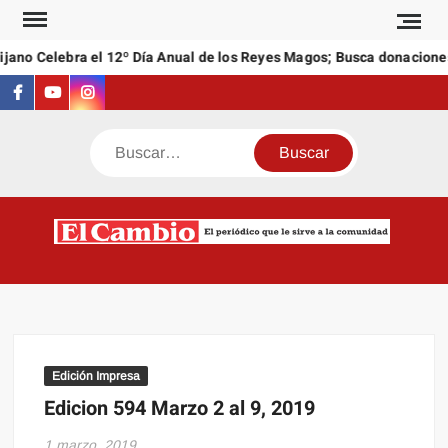
Saltar
al
jano Celebra el 12º Día Anual de los Reyes Magos; Busca donaciones
contenido
Facebook
Youtube
Instagram
Buscar
C
El
NEW
periódi
que l
sirve a
comuni
Edición Impresa
Edicion 594 Marzo 2 al 9, 2019
1 marzo, 2019