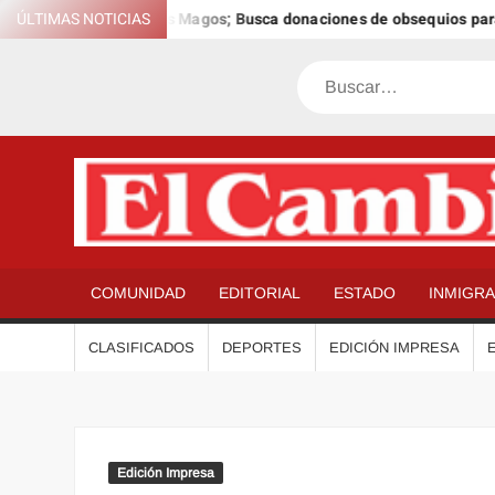
Saltar
ía Anual de los Reyes Magos; Busca donaciones de obsequios para ni
ÚLTIMAS NOTICIAS
al
contenido
Buscar
COMUNIDAD
EDITORIAL
ESTADO
INMIGR
CLASIFICADOS
DEPORTES
EDICIÓN IMPRESA
Edición Impresa