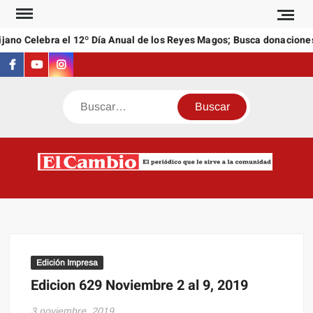
Saltar
al
jano Celebra el 12º Día Anual de los Reyes Magos; Busca donaciones
contenido
Facebook
Youtube
Instagram
Buscar
C
El
NEW
periódi
que l
sirve a
comuni
Edición Impresa
Edicion 629 Noviembre 2 al 9, 2019
3 noviembre, 2019