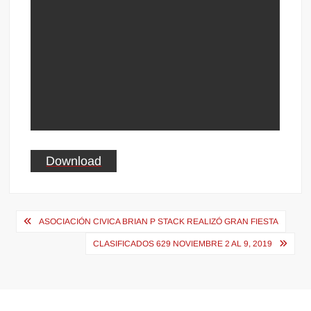
Download
Navegación
ASOCIACIÓN CIVICA BRIAN P STACK REALIZÓ GRAN FIESTA
de
CLASIFICADOS 629 NOVIEMBRE 2 AL 9, 2019
entradas