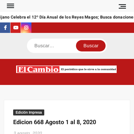
Saltar
al
jano Celebra el 12º Día Anual de los Reyes Magos; Busca donaciones
contenido
Facebook
Youtube
Instagram
Buscar
C
El
NEW
periódi
que l
sirve a
comuni
Edición Impresa
Edicion 668 Agosto 1 al 8, 2020
3 agosto, 2020