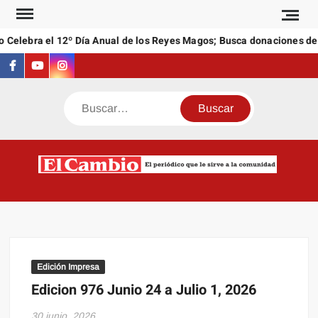
Saltar
al
 Celebra el 12º Día Anual de los Reyes Magos; Busca donaciones de 
contenido
Facebook
Youtube
Instagram
Buscar
C
El
NEW
periódi
que l
sirve a
comuni
Edición Impresa
Edicion 976 Junio 24 a Julio 1, 2026
30 junio, 2026