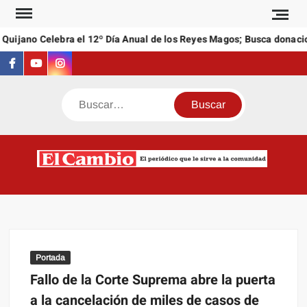
Saltar
al
uijano Celebra el 12º Día Anual de los Reyes Magos; Busca donacion
contenido
Facebook
Youtube
Instagram
Buscar
C
El
NEW
periódi
que l
sirve a
comuni
Portada
Fallo de la Corte Suprema abre la puerta
a la cancelación de miles de casos de