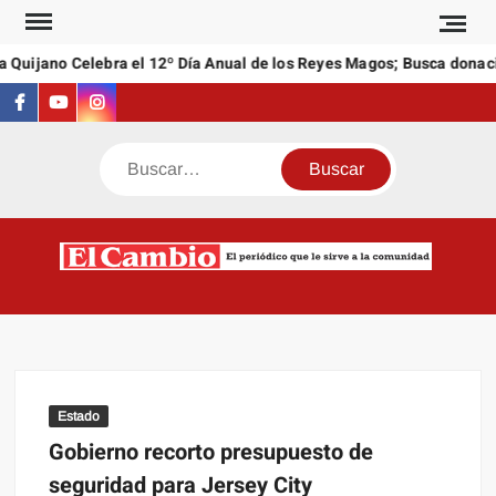
Saltar
al
 Quijano Celebra el 12º Día Anual de los Reyes Magos; Busca donaci
contenido
Facebook
Youtube
Instagram
Buscar
C
El
NEW
periódi
que l
sirve a
comuni
Estado
Gobierno recorto presupuesto de
seguridad para Jersey City