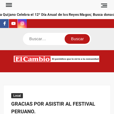
Saltar
al
 Quijano Celebra el 12º Día Anual de los Reyes Magos; Busca donaci
contenido
Facebook
Youtube
Instagram
Buscar
C
El
NEW
periódi
que l
sirve a
comuni
Local
GRACIAS POR ASISTIR AL FESTIVAL
PERUANO.