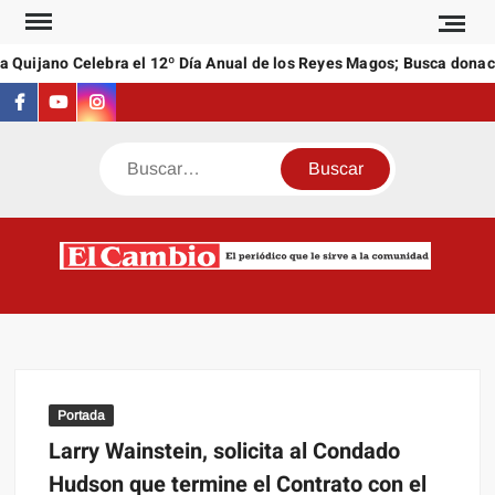
Saltar
al
 Quijano Celebra el 12º Día Anual de los Reyes Magos; Busca donaci
contenido
Facebook
Youtube
Instagram
Buscar
C
El
NEW
periódi
que l
sirve a
comuni
Portada
Larry Wainstein, solicita al Condado
Hudson que termine el Contrato con el