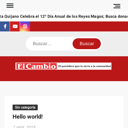
Saltar
al
a Quijano Celebra el 12º Día Anual de los Reyes Magos; Busca donac
contenido
Facebook
Youtube
Instagram
Buscar
C
El
NEW
periódi
que l
sirve a
comuni
Sin categoría
Hello world!
7 abril, 2019