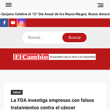
Saltar
al
Quijano Celebra el 12º Día Anual de los Reyes Magos; Busca donacio
contenido
Facebook
Youtube
Instagram
Buscar
C
El
NEW
periódi
que l
sirve a
comuni
Salud
La FDA investiga empresas con falsos
tratamientos contra el cáncer