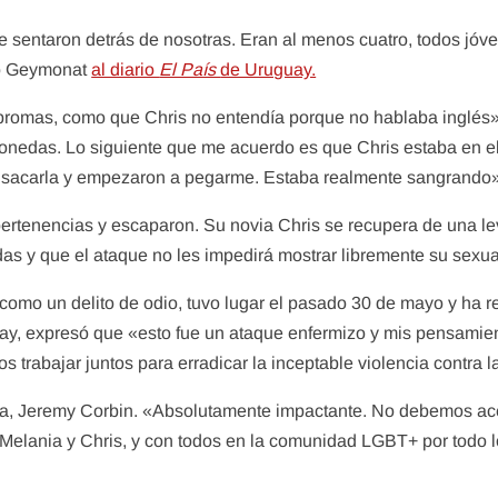
entaron detrás de nosotras. Eran al menos cuatro, todos jóven
ntó Geymonat
al diario
El País
de Uruguay.
 bromas, como que Chris no entendía porque no hablaba inglés»,
onedas. Lo siguiente que me acuerdo es que Chris estaba en el
 de sacarla y empezaron a pegarme. Estaba realmente sangrando»
rtenencias y escaparon. Su novia Chris se recupera de una leve 
das y que el ataque no les impedirá mostrar libremente su sexua
a como un delito de odio, tuvo lugar el pasado 30 de mayo y ha r
 May, expresó que «esto fue un ataque enfermizo y mis pensamie
 trabajar juntos para erradicar la inceptable violencia contra
ista, Jeremy Corbin. «Absolutamente impactante. No debemos ac
 Melania y Chris, y con todos en la comunidad LGBT+ por todo 