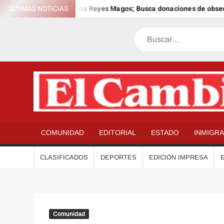
Saltar
el 12º Día Anual de los Reyes Magos; Busca donaciones de obsequios
ÚLTIMAS NOTICIAS
al
contenido
Buscar
COMUNIDAD
EDITORIAL
ESTADO
INMIGR
CLASIFICADOS
DEPORTES
EDICIÓN IMPRESA
Comunidad