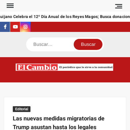
Saltar
al
jano Celebra el 12º Día Anual de los Reyes Magos; Busca donaciones
contenido
Facebook
Youtube
Instagram
Buscar
C
El
NEW
periódi
que l
sirve a
comuni
Editorial
Las nuevas medidas migratorias de
Trump asustan hasta los legales