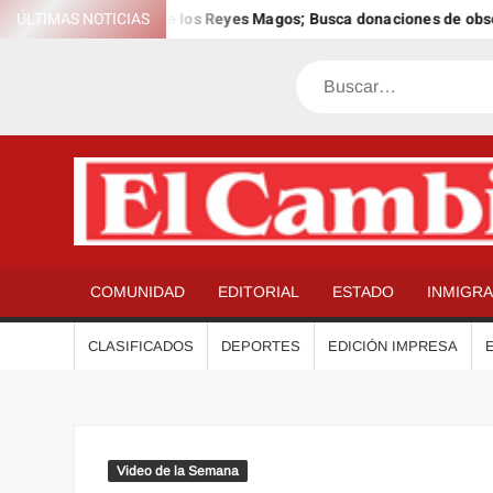
Saltar
ra el 12º Día Anual de los Reyes Magos; Busca donaciones de obsequ
ÚLTIMAS NOTICIAS
al
contenido
Buscar
COMUNIDAD
EDITORIAL
ESTADO
INMIGR
CLASIFICADOS
DEPORTES
EDICIÓN IMPRESA
Video de la Semana