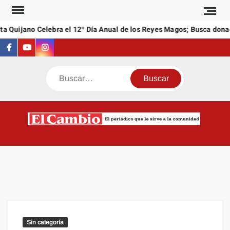
Saltar
al
a Quijano Celebra el 12º Día Anual de los Reyes Magos; Busca donac
contenido
Facebook
Youtube
Instagram
Buscar
C
El
NEW
periódi
que l
sirve a
comuni
Sin categoría