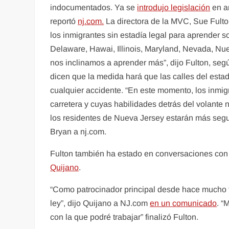
indocumentados. Ya se
introdujo legislación
en a
reportó
nj.com.
La directora de la MVC, Sue Fulton
los inmigrantes sin estadía legal para aprender s
Delaware, Hawai, Illinois, Maryland, Nevada, Nu
nos inclinamos a aprender más”, dijo Fulton, se
dicen que la medida hará que las calles del est
cualquier accidente. “En este momento, los inmig
carretera y cuyas habilidades detrás del volante
los residentes de Nueva Jersey estarán más segu
Bryan a nj.com.
Fulton también ha estado en conversaciones con l
Quijano
.
“Como patrocinador principal desde hace mucho tie
ley”, dijo Quijano a NJ.com
en un comunicado
. “
con la que podré trabajar” finalizó Fulton.