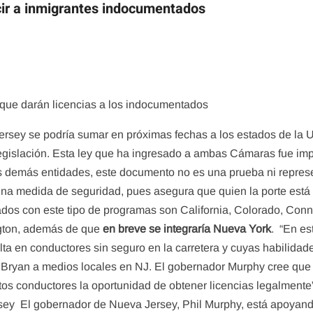
cir a inmigrantes indocumentados
que darán licencias a los indocumentados
ersey se podría sumar en próximas fechas a los estados de la U
gislación. Esta ley que ha ingresado a ambas Cámaras fue imp
as demás entidades, este documento no es una prueba ni represe
una medida de seguridad, pues asegura que quien la porte está 
ados con este tipo de programas son California, Colorado, Conne
gton, además de que
en breve se integraría Nueva York
. “En e
lta en conductores sin seguro en la carretera y cuyas habilidade
 Bryan a medios locales en NJ. El gobernador Murphy cree que 
tos conductores la oportunidad de obtener licencias legalment
rsey El gobernador de Nueva Jersey, Phil Murphy, está apoyand