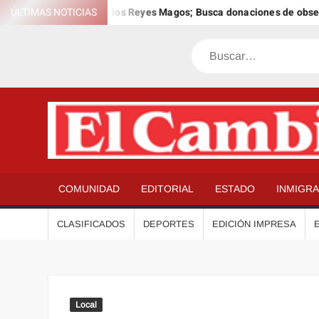
Saltar
 el 12º Día Anual de los Reyes Magos; Busca donaciones de obsequio
ÚLTIMAS NOTICIAS
al
contenido
Buscar
COMUNIDAD
EDITORIAL
ESTADO
INMIGR
CLASIFICADOS
DEPORTES
EDICIÓN IMPRESA
Local