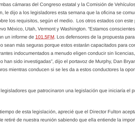
mbas cámaras del Congreso estatal y la Comisión de Vehículos
, le dijo a los legisladores esta semana que la oficina se comu
obre los requisitos, según el medio. Los otros estados con este
evo México, Utah, Vermont y Washington. “Estamos conscientes 
gún un informe de
101.5FM
. Los defensores de la propuesta par
ado sean más seguras porque estos estarán capacitados para co
rantes indocumentados a menudo eligen conducir sin licencias, 
 no han sido investigadas”, dijo el portavoz de Murphy, Dan Bry
ros mientras conducen si se les da a estos conductores la opor
egisladores que patrocinaron una legislación que iniciaría el 
mpo de esta legislación, aprecié que el Director Fulton aceptar
Me retiré de nuestra reunión sabiendo que ella entiende la impo