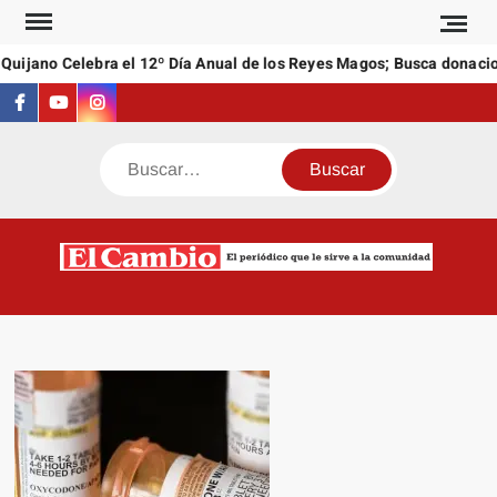
Saltar
al
uijano Celebra el 12º Día Anual de los Reyes Magos; Busca donacion
contenido
Facebook
Youtube
Instagram
Buscar
C
El
NEW
periódi
que l
sirve a
comuni