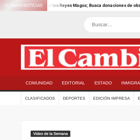
Saltar
bra el 12º Día Anual de los Reyes Magos; Busca donaciones de obseq
ÚLTIMAS NOTICIAS
al
contenido
Buscar
COMUNIDAD
EDITORIAL
ESTADO
INMIGR
CLASIFICADOS
DEPORTES
EDICIÓN IMPRESA
Video de la Semana