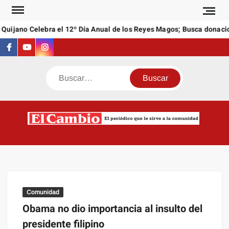
Saltar
al
uijano Celebra el 12º Día Anual de los Reyes Magos; Busca donacion
contenido
Facebook
Youtube
Instagram
Buscar
C
El
NEW
periódi
que l
sirve a
comuni
Comunidad
Obama no dio importancia al insulto del
presidente filipino