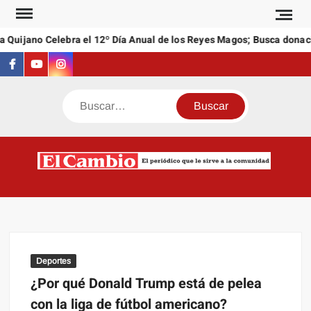
Saltar
al
 Quijano Celebra el 12º Día Anual de los Reyes Magos; Busca donaci
contenido
Facebook
Youtube
Instagram
Buscar
C
El
NEW
periódi
que l
sirve a
comuni
Deportes
¿Por qué Donald Trump está de pelea
con la liga de fútbol americano?