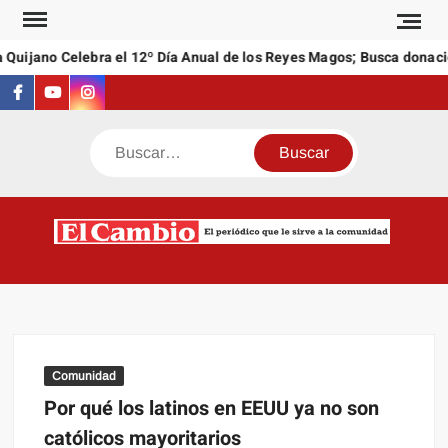
Saltar
al
Quijano Celebra el 12º Día Anual de los Reyes Magos; Busca donacio
contenido
Facebook
Youtube
Instagram
Buscar
C
El
NEW
periódi
que l
sirve a
comuni
Comunidad
Por qué los latinos en EEUU ya no son
católicos mayoritarios