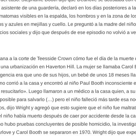
sistente de una guardería, declaró en los días posteriores a l
matomas visibles en la espalda, los hombros y en la zona de lo
s y azules en mejillas y cuello. Le preguntó a la madre del niñ
cios sociales y dijo que después de ese episodio no volvió a v
emana a la corte de Teesside Crown cómo fue el día de la muerte
 una urbanización en Haverton Hill. La mujer se llamaba Carol 
rgencia era que uno de sus hijos, un bebé de unos 18 meses ll
ino corrió a la casa y encontró al niño Paul Booth inconsciente 
resucitarlo». Luego llamaron a un médico a la casa quien, a su
o posible para salvarlo (…) pero el niño falleció más tarde esa 
 dijo Wright y agregó que esto sugiere que el niño fue maltra
 niño había muerto después de caer por accidente desde la cam
hubo pruebas concluyentes de posible homicidio, la investigac
arlove y Carol Booth se separaron en 1970. Wright dijo que exp