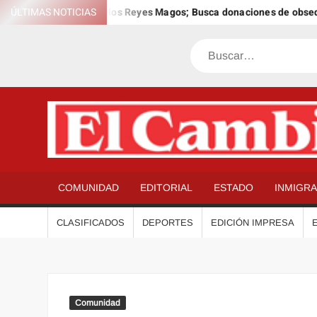
Saltar
 el 12º Día Anual de los Reyes Magos; Busca donaciones de obsequio
ÚLTIMAS NOTICIAS
al
contenido
Buscar
COMUNIDAD
EDITORIAL
ESTADO
INMIGR
CLASIFICADOS
DEPORTES
EDICIÓN IMPRESA
Comunidad