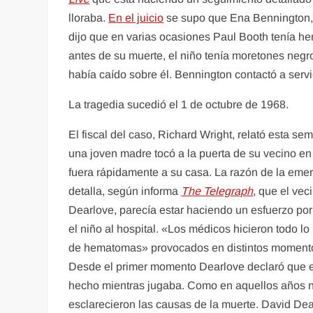
lloraba.
En el juicio
se supo que Ena Bennington, a
dijo que en varias ocasiones Paul Booth tenía he
antes de su muerte, el niño tenía moretones negro
había caído sobre él. Bennington contactó a servi
La tragedia sucedió el 1 de octubre de 1968.
El fiscal del caso, Richard Wright, relató esta s
una joven madre tocó a la puerta de su vecino en
fuera rápidamente a su casa. La razón de la eme
detalla, según informa
The Telegraph
, que el vec
Dearlove, parecía estar haciendo un esfuerzo por 
el niño al hospital. «Los médicos hicieron todo l
de hematomas» provocados en distintos momentos,
Desde el primer momento Dearlove declaró que el
hecho mientras jugaba. Como en aquellos años no 
esclarecieron las causas de la muerte. David De