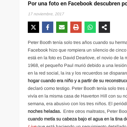
Por una foto en Facebook descubren p
17 noviembre, 2017
Peter Booth tenía solo tres años cuando su herm
Facebook hizo que rompiera un silencio de cinco
está en la foto es David Dearlove, el novio de la
1968, el pequeño Paul murió debido a una lesión 
en la red social, la ira y los recuerdos se dispa
hogar cuando era niño y a partir de su reconstru
declaró como testigo. Peter Booth tenía solo tr
vivía en la misma casa de Haverton Hill con su nov
semana, era abusivo con los tres niños. El periód
noches heladas.
Entre otros maltratos, Peter Bo
cuando metía su cabeza bajo el agua en la tina d
Live
que está haciendo un seguimiento detallado 