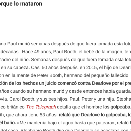
orque lo mataron
ano Paul murió semanas después de que fuera tomada esta fotog
 décadas. Hace 49 años, Paul Booth, el bebé de la imagen, te
 madre del niño. Semanas después de que fuera tomada esta fotog
en su cabeza. Casi 50 años después, en 2015, el hijo de Dearlo
raron en la mente de Peter Booth, hermano del pequeño fallecido.
cción de los hechos un juicio comenzó contra Dearlove por el p
es años cuando su hermano murió y desde entonces había guarda
ia, Carol Booth, y sus tres hijos, Paul, Peter y una hija, Steph
ico británico
The Telegraph
detalla que el hombre
los golpeaba,
oth, que ahora tiene 53 años,
relató que Dearlove lo golpeaba, lo 
el baño.
«Me mantenía bajo el agua hasta que pateara», relató B
del caso. Stephanie Booth dijo que Dearlove se acostaba con 