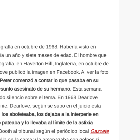
rafía en octubre de 1968. Haberla visto en
nía un año y siete meses de edad. El hombre que
rafía, en Haverton Hill, Inglaterra, en octubre de
ve publicó la imagen en Facebook. Al ver la foto
Peter comenzó a contar lo que pasaba en su
resunto asesinato de su hermano
. Esta semana
do silencio sobre el tema. En 1968 Dearlove
anie. Dearlove, según se supo en el juicio esta
 los abofeteaba, los dejaba a la interperie en
pateaba y lo llevaba al límite de la asfixia
ooth al tribunal según el periódico local
Gazzete
ella en la cama y la amenazaba con golpes si