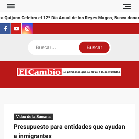
Saltar
al
a Quijano Celebra el 12º Día Anual de los Reyes Magos; Busca donac
contenido
Facebook
Youtube
Instagram
Buscar
C
El
NEW
periódi
que l
sirve a
comuni
Video de la Semana
Presupuesto para entidades que ayudan
a inmigrantes