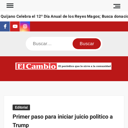
Saltar
al
uijano Celebra el 12º Día Anual de los Reyes Magos; Busca donacion
contenido
Facebook
Youtube
Instagram
Buscar
C
El
NEW
periódi
que l
sirve a
comuni
Editorial
Primer paso para iniciar juicio politico a
Trump