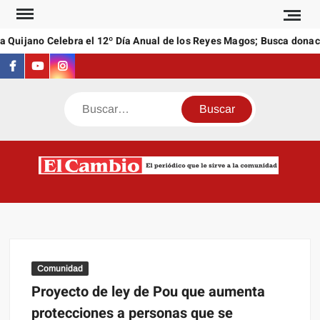
Saltar
al
 Quijano Celebra el 12º Día Anual de los Reyes Magos; Busca donaci
contenido
Facebook
Youtube
Instagram
Buscar
C
El
NEW
periódi
que l
sirve a
comuni
Comunidad
Proyecto de ley de Pou que aumenta
protecciones a personas que se