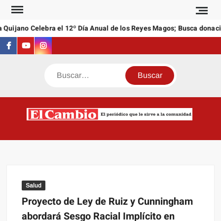
Saltar
al
Quijano Celebra el 12º Día Anual de los Reyes Magos; Busca donacio
contenido
Facebook
Youtube
Instagram
Buscar
C
El
NEW
periódi
que l
sirve a
comuni
Salud
Proyecto de Ley de Ruiz y Cunningham
abordará Sesgo Racial Implícito en