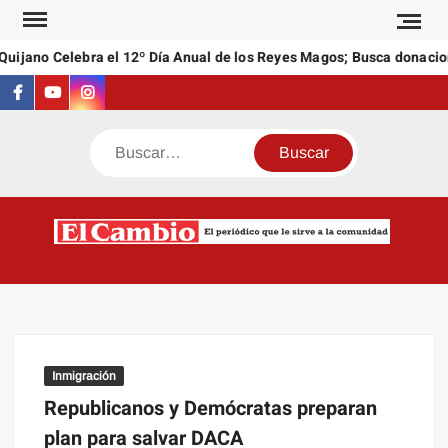
Saltar
al
ijano Celebra el 12º Día Anual de los Reyes Magos; Busca donacione
contenido
Facebook
Youtube
Instagram
Buscar
C
El
NEW
periódi
que l
sirve a
comuni
Inmigración
Republicanos y Demócratas preparan
plan para salvar DACA