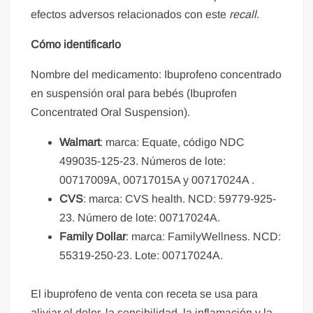
efectos adversos relacionados con este
recall
.
Cómo identificarlo
Nombre del medicamento: Ibuprofeno concentrado
en suspensión oral para bebés (Ibuprofen
Concentrated Oral Suspension).
Walmart
: marca: Equate, código NDC
499035-125-23. Números de lote:
00717009A, 00717015A y 00717024A .
CVS
: marca: CVS health. NCD: 59779-925-
23. Número de lote: 00717024A.
Family Dollar
: marca: FamilyWellness. NCD:
55319-250-23. Lote: 00717024A.
El ibuprofeno de venta con receta se usa para
aliviar el dolor, la sensibilidad, la inflamación y la