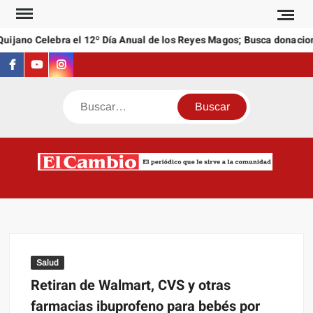
Saltar
al
ijano Celebra el 12º Día Anual de los Reyes Magos; Busca donacione
contenido
Facebook
Youtube
Instagram
Buscar
C
El
NEW
periódi
que l
sirve a
comuni
Salud
Retiran de Walmart, CVS y otras
farmacias ibuprofeno para bebés por