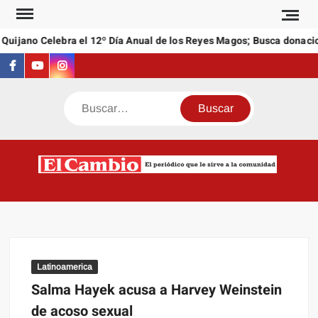
Saltar
al
uijano Celebra el 12º Día Anual de los Reyes Magos; Busca donacion
contenido
Facebook
Youtube
Instagram
Buscar
C
El
NEW
periódi
que l
sirve a
comuni
Latinoamerica
Salma Hayek acusa a Harvey Weinstein
de acoso sexual