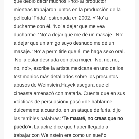
que debió decir muchos «no» al productor
mientras trabajaron juntos en la producción de la
película ‘Frida’, estrenada en 2002. «‘No’ a
ducharme con él. ‘No’ a dejar que me vea
ducharme. ‘No’ a dejar que me dé un masaje. ‘No’
a dejar que un amigo suyo desnudo me dé un
masaje. ‘No’ a permitirle que él me haga sexo oral.
‘No’ a estar desnuda con otra mujer. ‘No, no, no,
no, no'», escribe la artista mexicana en uno de los
testimonios más detallados sobre los presuntos
abusos de Weinstein.Hayek asegura que el
cineasta amenazó con matarla. Cuenta que en sus
«tácticas de persuasión» pasó «de hablarme
dulcemente a cuando, en un ataque de furia, dijo
las terribles palabras:
‘Te mataré, no creas que no
puedo'».
La actriz dice que haber llegado a
trabajar con Weinstein era como un sueño