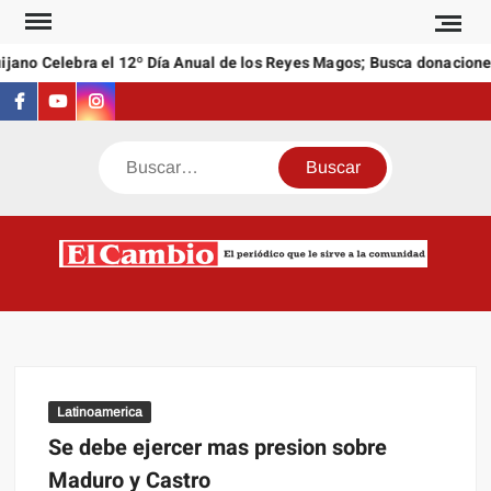
Saltar
al
no Celebra el 12º Día Anual de los Reyes Magos; Busca donaciones d
contenido
Facebook
Youtube
Instagram
Buscar
C
El
NEW
periódi
que l
sirve a
comuni
Latinoamerica
Se debe ejercer mas presion sobre
Maduro y Castro