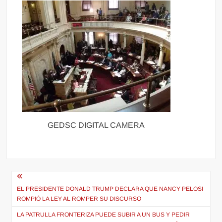
GEDSC DIGITAL CAMERA
Navegación
de
EL PRESIDENTE DONALD TRUMP DECLARA QUE NANCY PELOSI
ROMPIÓ LA LEY AL ROMPER SU DISCURSO
entradas
LA PATRULLA FRONTERIZA PUEDE SUBIR A UN BUS Y PEDIR