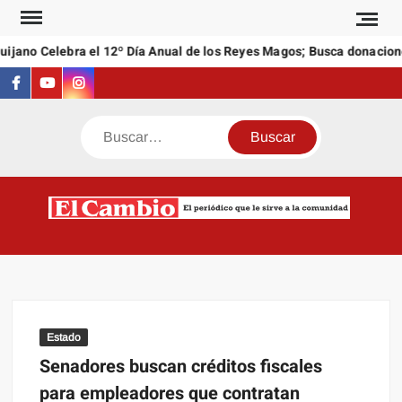
Saltar
al
ano Celebra el 12º Día Anual de los Reyes Magos; Busca donaciones 
contenido
Facebook
Youtube
Instagram
Buscar
C
El
NEW
periódi
que l
sirve a
comuni
Estado
Senadores buscan créditos fiscales
para empleadores que contratan