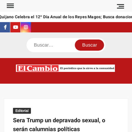
Saltar
al
jano Celebra el 12º Día Anual de los Reyes Magos; Busca donacione
contenido
Facebook
Youtube
Instagram
Buscar
C
El
NEW
periódi
que l
sirve a
comuni
Editorial
Sera Trump un depravado sexual, o
serán calumnias políticas