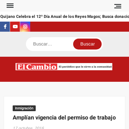
Saltar
al
uijano Celebra el 12º Día Anual de los Reyes Magos; Busca donacion
contenido
Facebook
Youtube
Instagram
Buscar
C
El
NEW
periódi
que l
sirve a
comuni
Inmigración
Amplían vigencia del permiso de trabajo
17 octubre, 2016