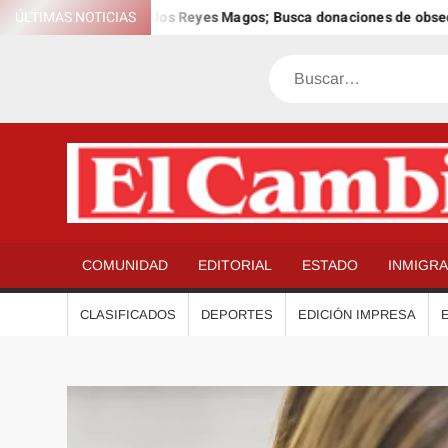
Saltar
l 12º Día Anual de los Reyes Magos; Busca donaciones de obsequios 
ÚLTIMAS NOTICIAS
al
contenido
Buscar
COMUNIDAD
EDITORIAL
ESTADO
INMIGR
CLASIFICADOS
DEPORTES
EDICIÓN IMPRESA