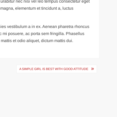
 Curabitur nec nisi vel leo tempus consectetur eget
magna, elementum et tincidunt a, luctus
icies vestibulum a in ex. Aenean pharetra rhoncus
ac mi posuere, ac porta sem fringilla. Phasellus
attis et odio aliquet, dictum mattis dui.
A SIMPLE GIRL IS BEST WITH GOOD ATTITUDE