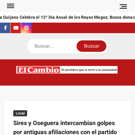
Saltar
al
 Quijano Celebra el 12º Día Anual de los Reyes Magos; Busca donaci
contenido
Facebook
Youtube
Instagram
Buscar
C
El
NEW
periódi
que l
sirve a
comuni
Local
Sires y Oseguera intercambian golpes
por antiguas afiliaciones con el partido