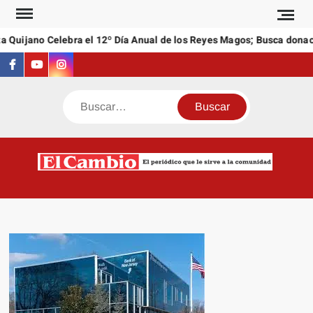
Saltar
al
 Quijano Celebra el 12º Día Anual de los Reyes Magos; Busca donaci
contenido
Facebook
Youtube
Instagram
Buscar
C
El
NEW
periódi
que l
sirve a
comuni