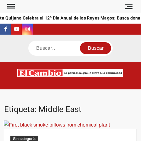
Saltar
al
a Quijano Celebra el 12º Día Anual de los Reyes Magos; Busca donac
contenido
Facebook
Youtube
Instagram
Buscar
C
El
NEW
periódi
que l
sirve a
Etiqueta:
Middle East
comuni
Sin categoría