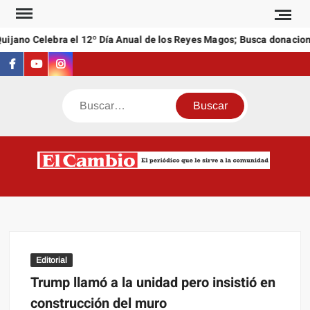
Saltar
al
jano Celebra el 12º Día Anual de los Reyes Magos; Busca donaciones
contenido
Facebook
Youtube
Instagram
Buscar
C
El
NEW
periódi
que l
sirve a
comuni
Editorial
Trump llamó a la unidad pero insistió en
construcción del muro