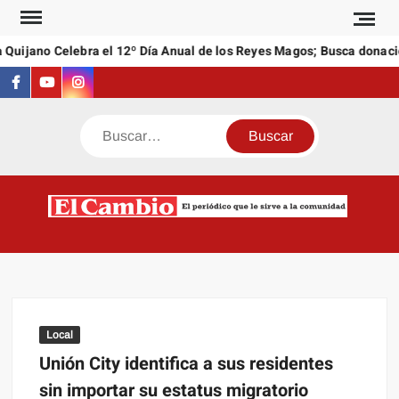
Saltar
al
Quijano Celebra el 12º Día Anual de los Reyes Magos; Busca donacio
contenido
Facebook
Youtube
Instagram
Buscar
C
El
NEW
periódi
que l
sirve a
comuni
Local
Unión City identifica a sus residentes
sin importar su estatus migratorio