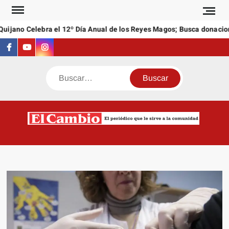
Saltar
al
jano Celebra el 12º Día Anual de los Reyes Magos; Busca donaciones
contenido
Facebook
Youtube
Instagram
Buscar
C
El
NEW
periódi
que l
sirve a
comuni